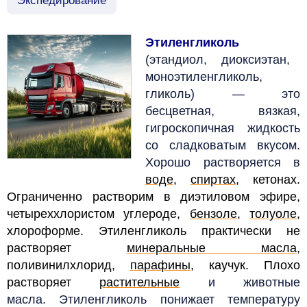
Экспедирование
Этиленгликоль
(этандиол, диоксиэтан,
моноэтиленгликоль,
гликоль)
—
это
бесцветная, вязкая,
гигроскопичная жидкость
со сладковатым вкусом.
Хорошо растворяется в
воде
,
спиртах
, кетонах.
Ограниченно растворим в диэтиловом эфире,
четыреххлористом углероде,
бензоле
,
толуоле
,
хлороформе. Этиленгликоль практически не
растворяет
минеральные масла
,
поливинилхлорид,
парафины
, каучук. Плохо
растворяет
растительные
и животные
масла.
Этиленгликоль понижает температуру