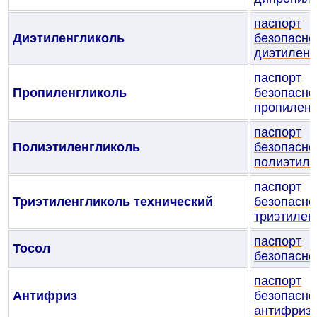
паспорт
Диэтиленгликоль
безопасно
диэтиленг
паспорт
Пропиленгликоль
безопасно
пропиленг
паспорт
Полиэтиленгликоль
безопасно
полиэтиле
паспорт
Триэтиленгликоль технический
безопасно
триэтилен
паспорт
Тосол
безопасно
паспорт
Антифриз
безопасно
антифриз