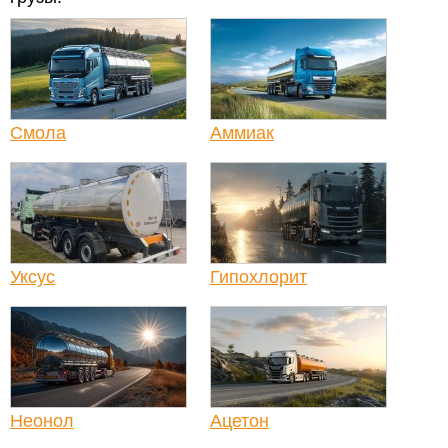
Смола
Аммиак
Уксус
Гипохлорит
Неонол
Ацетон