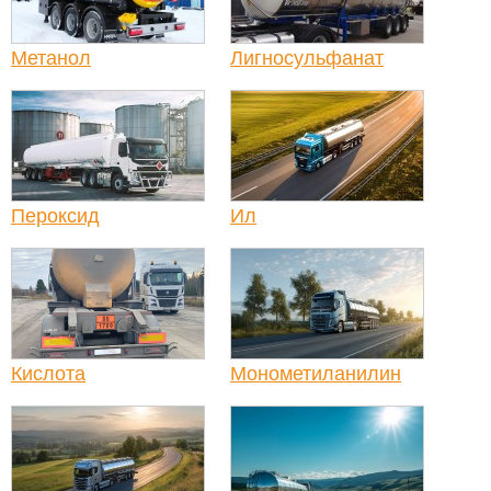
Метанол
Лигносульфанат
Пероксид
Ил
Кислота
Монометиланилин