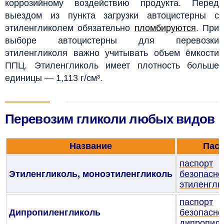
коррозийному воздействию продукта. Перед
выездом из пункта загрузки автоцистерны с
этиленгликолем обязательно
пломбируются
. При
выборе автоцистерны для перевозки
этиленгликоля важно учитывать объем ёмкости
ППЦ. Этиленгликоль имеет плотность больше
единицы — 1,113 г/см³.
Перевозим гликоли любых видов
Название
Пас
паспорт
Этиленгликоль,
моноэтиленгликоль
безопасно
этиленгли
паспорт
Дипропиленгликоль
безопасно
дипропиле