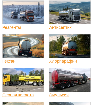
Реагенты
Антисептик
Гексан
Хлорпарафин
Серная кислота
Эмульсия