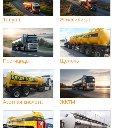
Толуол
Этилсиликат
Пестициды
Щёлочь
Азотная кислота
ЖКТМ