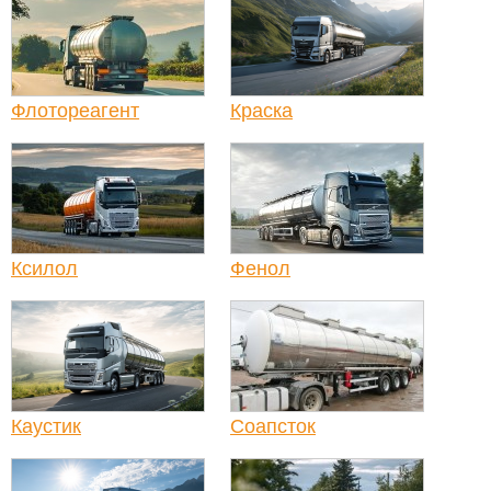
Флотореагент
Краска
Ксилол
Фенол
Каустик
Соапсток