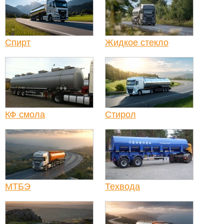
Спирт
Жидкое стекло
КФ смола
Стирол
МТБЭ
Техвода