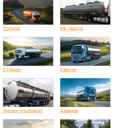
Толуол
КФ смола
Стирол
Смола
Лигносульфанат
Аммиак