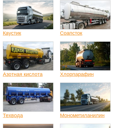
Каустик
Соапсток
Азотная кислота
Хлорпарафин
Техвода
Монометиланилин