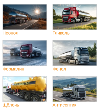
Неонол
Гликоль
Формалин
Фенол
Щёлочь
Антисептик