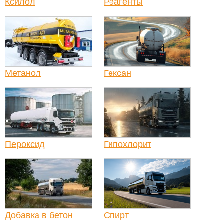
Ксилол
Реагенты
Метанол
Гексан
Пероксид
Гипохлорит
Добавка в бетон
Спирт