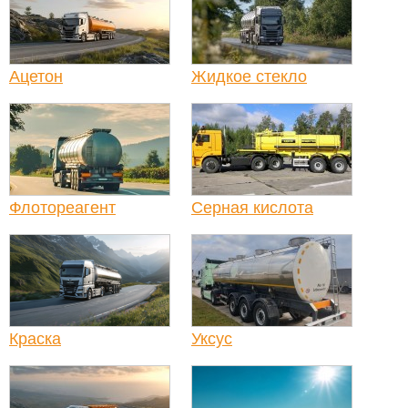
Ацетон
Жидкое стекло
Флотореагент
Серная кислота
Краска
Уксус