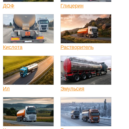
ДОФ
Глицерин
Кислота
Растворитель
Ил
Эмульсия