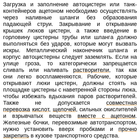
Загрузка и заполнение автоцистерн или танк-
контейнеров ацетоном необходимо осуществлять
через наливные шланги без образования
падающей струи. Закрывание и открывание
крышек люков цистерн, а также введение в
горловину цистерны трубы или шланга должно
выполняться без ударов, которые могут вызвать
искры. Металлический наконечник шланга и
корпус автоцистерны следует заземлять. Если на
улице гроза, то категорически запрещается
сливать или наливать
растворители
, так как
они легко воспламеняются. Рабочие, которые
открывают люки цистерн, должны стоять на
площадке цистерны с наветренной стороны люка,
чтобы избежать вдыхания паров растворителей.
Также не допускается
совместная
перевозка
кислот
,
щелочей
, сильных окислителей
и взрывчатых веществ
вместе с ацетоном
.
Железные бочки, перевозимые автотранспортом,
нужно установить вверх пробками и
прочно
закрепить
в кузове транспортного средства.