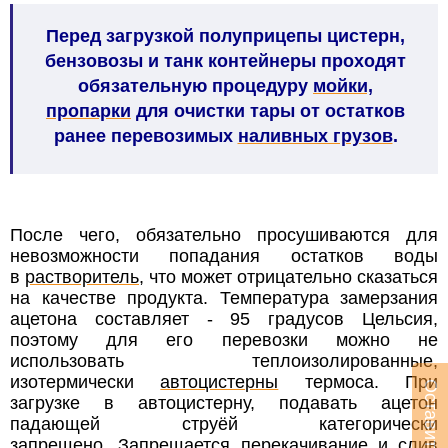
Перед загрузкой полуприцепы цистерн,
бензовозы и танк контейнеры проходят
обязательную процедуру
мойки,
пропарки
для очистки тары от остатков
ранее перевозимых
наливных грузов
.
После чего, обязательно просушиваются для
невозможности попадания остатков воды
в
растворитель
, что может отрицательно сказаться
на качестве продукта. Температура замерзания
ацетона составляет - 95 градусов Цельсия,
поэтому для его перевозки можно не
использовать теплоизолированные,
изотермически
автоцистерны
термоса. При
загрузке в автоцистерну, подавать ацетон
падающей струёй категорически
запрещено. Запрещается перекачивание и слив