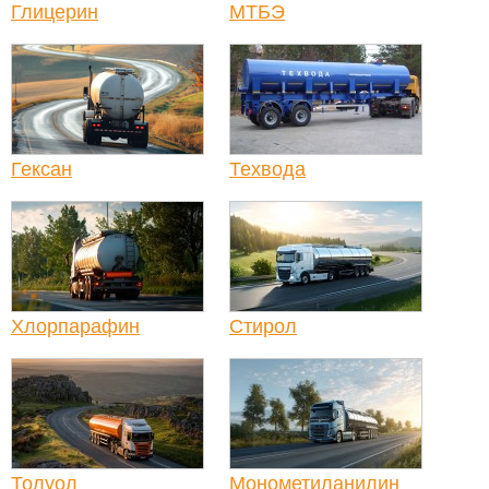
Глицерин
МТБЭ
Гексан
Техвода
Хлорпарафин
Стирол
Толуол
Монометиланилин