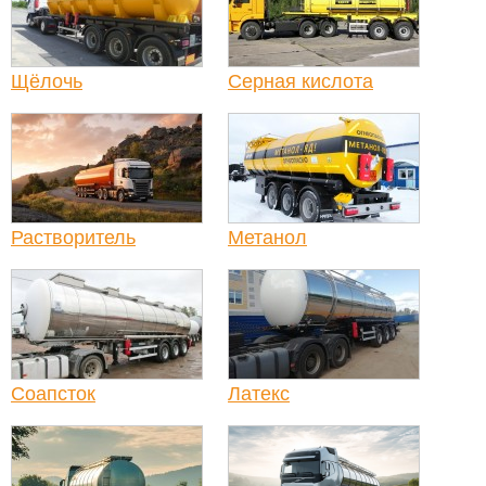
Щёлочь
Серная кислота
Растворитель
Метанол
Соапсток
Латекс