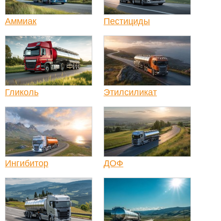
Аммиак
Пестициды
Гликоль
Этилсиликат
Ингибитор
ДОФ