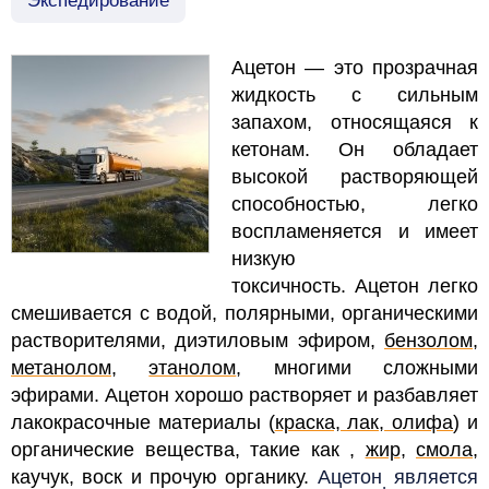
Экспедирование
Ацетон — это прозрачная
жидкость с сильным
запахом, относящаяся к
кетонам. Он обладает
высокой растворяющей
способностью, легко
воспламеняется и имеет
низкую
токсичность. Ацетон легко
смешивается с водой, полярными, органическими
растворителями, диэтиловым эфиром,
бензолом
,
метанолом
,
этанолом
, многими сложными
эфирами. Ацетон хорошо растворяет и разбавляет
лакокрасочные материалы (
краска, лак, олифа
) и
органические вещества, такие как ,
жир
,
смола
,
каучук, воск и прочую органику.
Ацетон
является
.