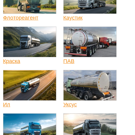
Флотореагент
Каустик
Краска
ПАВ
Ил
Уксус