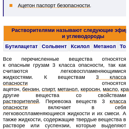
Ацетон паспорт безопасности
.
Растворителями называют следующие эфир
и углеводороды
Бутилацетат
Сольвент
Ксилол
Метанол
Тол
Все перечисленные вещества относятся
к опасным грузам 3 класса опасности, так как
считаются легковоспламеняющимися
жидкостями.
К веществам
3 класса
опасности
относятся
ацетон,
бензин
,
спирт,
метанол
,
керосин
,
масло
,
кра
другие вещества со свойствами
растворителей
.
Перевозка веществ 3
класса
опасности
включает в себя
легковоспламеняющиеся жидкости и их смеси. А
также жидкости, содержащие твердые вещества в
растворе или суспензии, которые выделяют