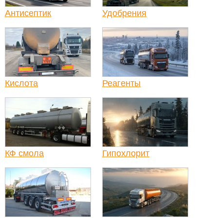
Антисептик
Удобрения
Кислота
Реагенты
КФ смола
Гипохлорит