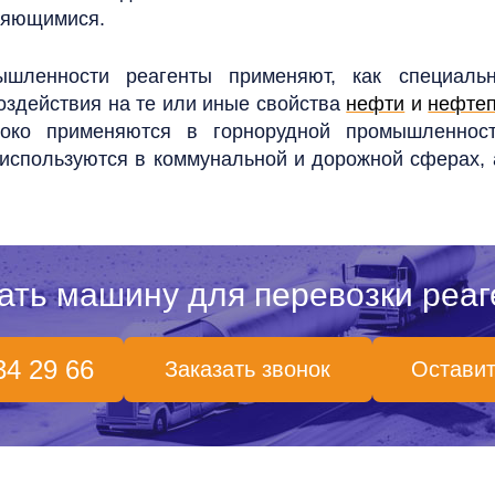
няющимися.
шленности реагенты применяют, как специальн
оздействия на те или иные свойства
нефти
и
нефтеп
роко применяются в горнорудной промышленнос
используются в коммунальной и дорожной сферах, а
ать машину для перевозки реаг
34 29 66
Заказать звонок
Оставит