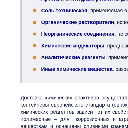
Соль техническая
, применяемая в
Органические растворители
, исп
Неорганические соединения
, не 
Химические индикаторы
, предна
Аналитические реагенты
, примен
Иные химические вещества
, раз
Доставка химических реактивов осуществ
контейнеры европейского стандарта (еврок
химических реагентов зависит от их свойс
полимерные – для
коррозионных и
агре
веществам и оснащены сливными кранами.