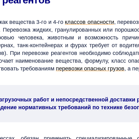
 реагентов
ак вещества 3-го и 4-го
классов опасности
, перево
.
Перевозка жидких, гранулированных или порошко
оровью человека, животным и возможность при
ернах, танк-контейнерах и фурах требует от водит
ов).
При перевозке реагентов необходимо соблюдать
ючает наименование вещества, формулу, класс опа
твовать требованиям
перевозки опасных грузов
, а п
згрузочных работ и непосредственной доставки 
дение нормативных требований по технике безоп
ессах, обязан применять специализированные 