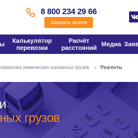
8 800 234 29 66
Заказать звонок
Калькулятор
Расчёт
фы
Медиа
Зая
перевозки
расстояний
еревозка химических наливных грузов
Реагенты
и
ных грузов