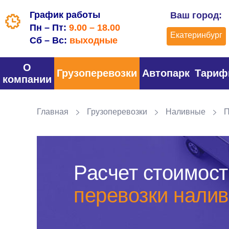
График работы
Ваш город:
Пн – Пт:
9.00 – 18.00
Екатеринбург
Сб – Вс:
выходные
О
Грузоперевозки
Автопарк
Тари
компании
Главная
Грузоперевозки
Наливные
П
Расчет стоимост
перевозки налив