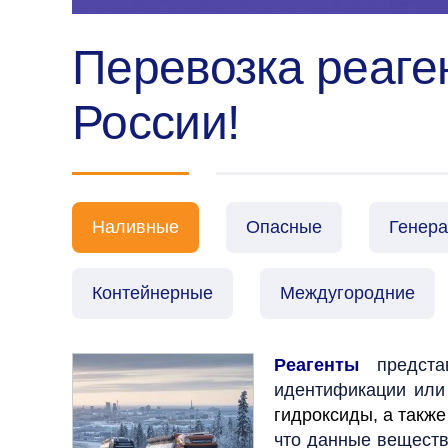
Перевозка реаген
России!
Наливные
Опасные
Генер
Контейнерные
Междугородние
Реагенты
представ
идентификации или
гидроксиды, а такж
что данные веществ