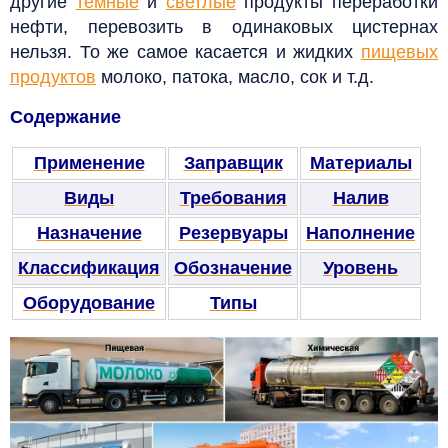
другие
тёмные
и
светлые
продукты переработки
нефти, перевозить в одинаковых цистернах
нельзя. То же самое касается и жидких
пищевых
продуктов
молоко, патока, масло, сок и т.д.
Содержание
Применение
Заправщик
Материалы
Виды
Требования
Налив
Назначение
Резервуары
Наполнение
Классификация
Обозначение
Уровень
Оборудование
Типы