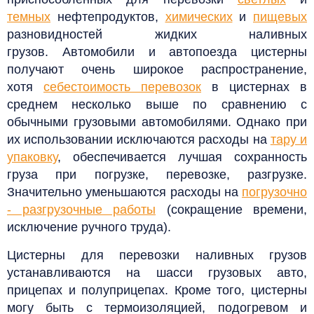
темных
нефтепродуктов,
химических
и
пищевых
разновидностей жидких наливных
грузов.
Автомобили и автопоезда цистерны
получают очень широкое распространение,
хотя
себестоимость перевозок
в цистернах
в
среднем несколько выше по сравнению с
обычными грузовыми автомобилями. Однако при
их использовании исключаются расходы на
тару и
упаковку
, обеспечивается лучшая сохранность
гру­за при погрузке,
перевозке, разгрузке.
Значительно уменьшаются расходы на
погрузочно
- разгрузочные работы
(сокращение времени,
исключение ручного труда).
Цистерны для перевозки наливных грузов
устанавливаются на шасси грузовых авто,
прицепах и полуприцепах. Кроме того, цистерны
могу быть с термоизоляцией, подогревом и