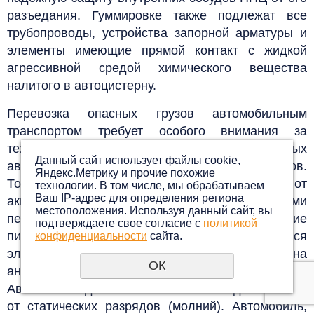
разъедания.
Гуммировке также подлежат все
трубопроводы, устройства запорной арматуры и
элементы имеющие прямой контакт с жидкой
агрессивной средой химического вещества
налитого в автоцистерну.
Перевозка опасных грузов автомобильным
транспортом требует особого внимания за
техническим состоянием специальных
Данный сайт использует файлы cookie,
автомобилей для перевозки опасных грузов.
Яндекс.Метрику и прочие похожие
Топливный бак должен быть отделен от
технологии. В том числе, мы обрабатываем
Ваш IP-адрес для определения региона
аккумулятора и перевозимого груза защитными
местоположения. Используя данный сайт, вы
перегородками. Номинальное напряжение
подтверждаете свое согласие с
политикой
питания не должно превышать 24В. Вся
конфиденциальности
сайта.
электропроводка должна быть изолирована
ОК
антикоррозийным, бесшовным материалом.
Автомобиль должен быть заземлен для защиты
от статических разрядов (молний). Автомобиль,