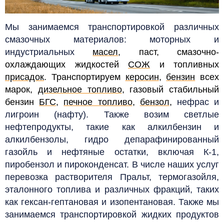
Мы занимаемся транспортировкой различных
смазочных материалов: моторных и
индустриальных
масел
, паст, смазочно-
охлаждающих жидкостей
СОЖ
и топливных
присадок
. Транспортируем
керосин
,
бензин
всех
марок,
дизельное топливо
, газовый стабильный
бензин
БГС
,
печное топливо
,
бензол
,
нефрас и
лигроин (нафту). Также возим светлые
нефтепродукты, такие как алкилбензин и
алкилбензолы, гидро депарафинированный
газойль и нефтяные остатки, включая К-1,
пиробензол и пироконденсат. В числе наших услуг
перевозка растворителя Пральт, термогазойля,
эталонного топлива и различных фракций, таких
как гексан-гептановая и изопентановая. Также мы
занимаемся транспортировкой жидких продуктов