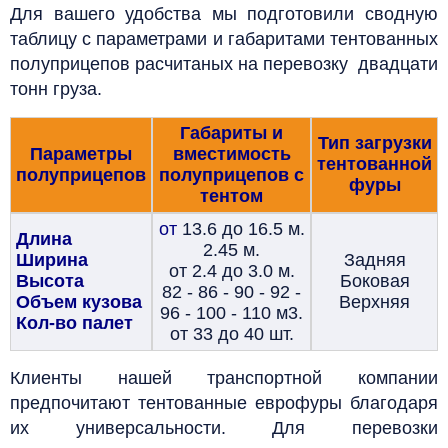
Для вашего удобства мы подготовили сводную
таблицу с параметрами и габаритами тентованных
полуприцепов расчитаных на перевозку двадцати
тонн груза.
Габариты и
Тип загрузки
Параметры
вместимость
тентованной
полуприцепов
полуприцепов с
фуры
тентом
от
13.6 до 16.5 м.
Длина
2.45 м.
Ширина
Задняя
от 2.4 до 3.0 м.
Высота
Боковая
82 - 86 - 90 - 92 -
Объем кузова
Верхняя
96 - 100 - 110 м3.
Кол-во палет
от 33 до 40 шт.
Клиенты нашей транспортной компании
предпочитают тентованные еврофуры благодаря
их универсальности.
Для перевозки