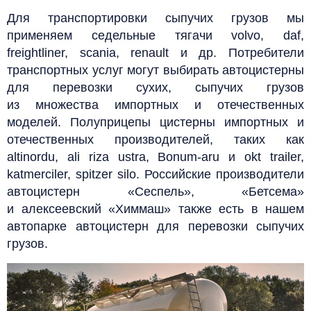
Для транспортировки сыпучих грузов мы
применяем седельные тягачи volvo,
daf,
freightliner, scania, renault и др.
Потребители
транспортных услуг могут выбирать автоцистерны
для перевозки сухих, сыпучих грузов
из множества импортных и отечественных
моделей.
Полуприцепы цистерны импортных и
отечественных производителей, таких как
altinordu, ali riza ustra,
Bonum-aru и okt trailer,
katmerciler, spitzer silo. Российские производители
автоцистерн «Сеспель», «Бетсема»
и алексеевский «Химмаш» также есть в нашем
автопарке автоцистерн для перевозки сыпучих
грузов.