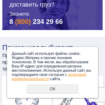
доставить груз?
Звоните:
8
(800)
234 29 66
Почему нас выбирают
Данный сайт использует файлы cookie,
Представляем основные конкурентные
Яндекс.Метрику и прочие похожие
преимущества, которые выделяют нашу
технологии. В том числе, мы обрабатываем
Ваш IP-адрес для определения региона
транспортную компанию
местоположения. Используя данный сайт, вы
подтверждаете свое согласие с
политикой
конфиденциальности
сайта.
ОК