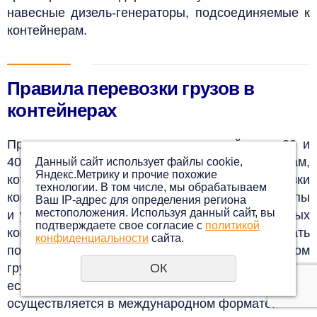
навесные дизель-генераторы, подсоединяемые к
контейнерам.
Правила перевозки грузов в
контейнерах
При транспортировке грузов в контейнерах 20 и
40 футов необходимо следовать правилам,
Данный сайт использует файлы cookie,
Яндекс.Метрику и прочие похожие
которые регулируют процесс перевозки
технологии. В том числе, мы обрабатываем
контейнеров. Правила содержат общие принципы
Ваш IP-адрес для определения региона
местоположения. Используя данный сайт, вы
и условия для доставки грузов в универсальных
подтверждаете свое согласие с
политикой
контейнерах. Также необходимо учитывать
конфиденциальности
сайта.
положения и соглашения о международном
грузовом сообщении и другие правовые аспекты,
ОК
если контейнерная грузоперевозка
осуществляется в международном формате.