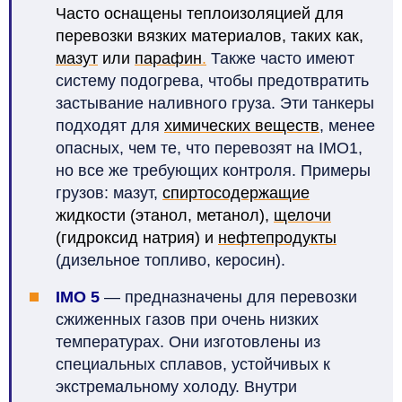
Часто оснащены теплоизоляцией для
перевозки вязких материалов, таких как,
мазут
или
парафин
.
Также часто имеют
систему подогрева, чтобы предотвратить
застывание наливного груза. Эти танкеры
подходят для
химических веществ
, менее
опасных, чем те, что перевозят на IMO1,
но все же требующих контроля. Примеры
грузов: мазут,
спиртосодержащие
жидкости (этанол, метанол),
щелочи
(гидроксид натрия) и
нефтепродукты
(дизельное топливо, керосин).
IMO 5
—
предназначены для перевозки
сжиженных газов при очень низких
температурах. Они изготовлены из
специальных сплавов, устойчивых к
экстремальному холоду. Внутри