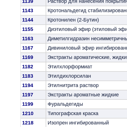
1139
Раствор для нанесения покрыти
1143
Кротональдегид стабилизирова
1144
Кротонилен (2-Бутин)
1155
Диэтиловый эфир (этиловый эфи
1163
Диметилгидразин несимметричн
1167
Дивиниловый эфир ингибирован
1169
Экстракты ароматические, жидки
1182
Этилхлорформиат
1183
Этилдихлорсилан
1194
Этилнитрита раствор
1197
Экстракты ароматные жидкие
1199
Фуральдегиды
1210
Типографская краска
1218
Изопрен ингибированный