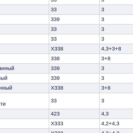
33
3
339
3
33
3
33
3
Х338
4,3+3+8
338
3+8
анный
339
3
ный
339
3
анный
Х338
3+8
33
3
ти
423
4,3
X333
4,2+4,3