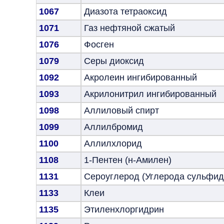
1067
Диазота тетраоксид
1071
Газ нефтяной сжатый
1076
Фосген
1079
Серы диоксид
1092
Акролеин ингибированный
1093
Акрилонитрил ингибированный
1098
Аллиловый спирт
1099
Аллилбромид
1100
Аллилхлорид
1108
1-Пентен (н-Амилен)
1131
Сероуглерод (Углерода сульфид
1133
Клеи
1135
Этиленхлоргидрин