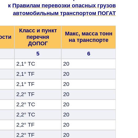
к
Правилам перевозки опасных грузов
автомобильным транспортом ПОГАТ
Класс и пункт
Макс, масса тонн
ости
перечня
на транспорте
ДОПОГ
5
6
2,1° ТС
20
2,1° TF
20
2,1° TF
20
2,2° TF
20
2,2° ТС
20
2,2° ТС
20
2,2° TF
20
2,2° TF
20