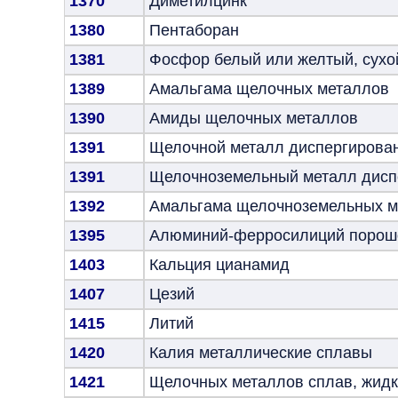
1370
Диметилцинк
1380
Пентаборан
1381
Фосфор белый или желтый, сухо
1389
Амальгама щелочных металлов
1390
Амиды щелочных металлов
1391
Щелочной металл диспергирова
1391
Щелочноземельный металл дисп
1392
Амальгама щелочноземельных м
1395
Алюминий-ферросилиций порош
1403
Кальция цианамид
1407
Цезий
1415
Литий
1420
Калия металлические сплавы
1421
Щелочных металлов сплав, жидкий