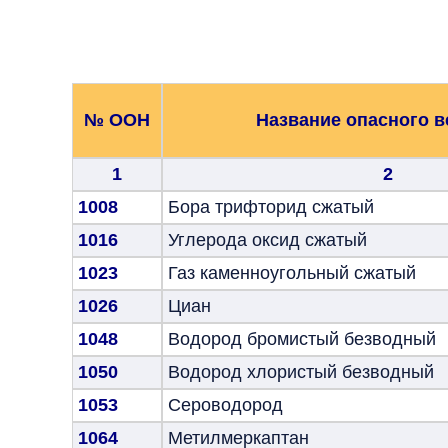
№ ООН
Название опасного 
1
2
1008
Бора трифторид сжатый
1016
Углерода оксид сжатый
1023
Газ каменноугольный сжатый
1026
Циан
1048
Водород бромистый безводный
1050
Водород хлористый безводный
1053
Сероводород
1064
Метилмеркаптан