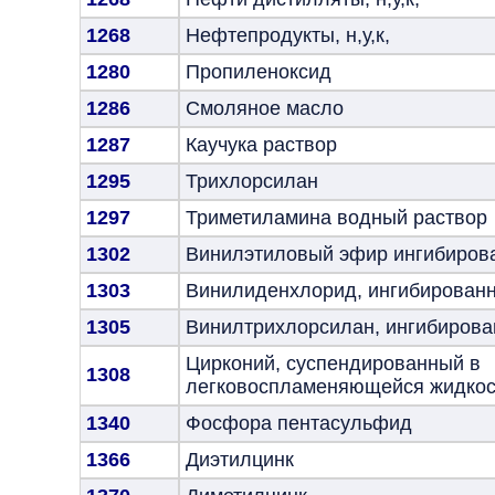
1268
Нефтепродукты, н,у,к,
1280
Пропиленоксид
1286
Смоляное масло
1287
Каучука раствор
1295
Трихлорсилан
1297
Триметиламина водный раствор
1302
Винилэтиловый эфир ингибиров
1303
Винилиденхлорид, ингибирован
1305
Винилтрихлорсилан, ингибиров
Цирконий, суспендированный в
1308
легковоспламеняющейся жидкос
1340
Фосфора пентасульфид
1366
Диэтилцинк