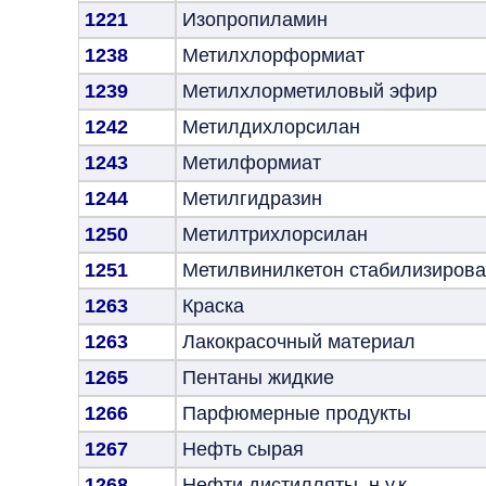
1221
Изопропиламин
1238
Метилхлорформиат
1239
Метилхлорметиловый эфир
1242
Метилдихлорсилан
1243
Метилформиат
1244
Метилгидразин
1250
Метилтрихлорсилан
1251
Метилвинилкетон стабилизиров
1263
Краска
1263
Лакокрасочный материал
1265
Пентаны жидкие
1266
Парфюмерные продукты
1267
Нефть сырая
1268
Нефти дистилляты, н,у,к,