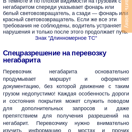
Оставить заявку
В темноте и по плохой видимости на грузовик с
негабаритом спереди указывает фонарь или
белый световозвращатель, а сзади ­— фонарь или
красный световозвращатель.
Если же все эти
требования не соблюдены, водитель устраняет
нарушения и только после этого продолжает путь.
Знак "Длинномерное ТС"
Спецразрешение на перевозку
негабарита
Перевозчик негабарита основательно
продумывает маршрут и оформляет
документацию, без которой движение с таким
грузом недопустимо!
Каждая особенность дороги
и состояния покрытия может служить поводом
для дополнительных запросов и даже
препятствием для получения разрешений на
негабарит.
Перевозчику нужно внимательно
изучить информацию о мостах и прочих