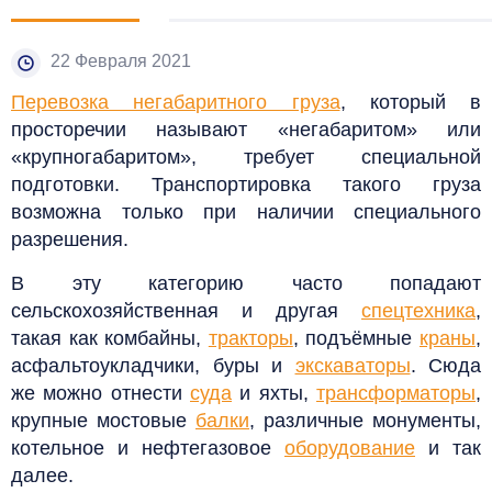
22 Февраля 2021
Перевозка негабаритного груза
, который в
просторечии называют «негабаритом» или
«крупногабаритом», требует специальной
подготовки. Транспортировка такого груза
возможна только при наличии специального
разрешения.
В эту категорию часто попадают
сельскохозяйственная и другая
спецтехника
,
такая как комбайны,
тракторы
, подъёмные
краны
,
асфальтоукладчики, буры и
экскаваторы
. Сюда
же можно отнести
суда
и яхты,
трансформаторы
,
крупные мостовые
балки
, различные монументы,
котельное и нефтегазовое
оборудование
и так
далее.