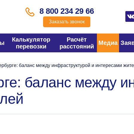
8 800 234 29 66
Заказать звонок
Калькулятор
Расчёт
фы
Медиа
Зая
перевозки
расстояний
ербурге: баланс между инфраструктурой и интересами жит
рге: баланс между и
елей