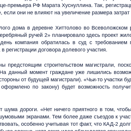
це-премьера РФ Марата Хуснуллина. Так, регистрац
, если они не влияют на увеличение размера затрат 
илого дома в деревне Хиттолово во Всеволожском 
ебряный ручей 2» планировало здесь проект жило
 день компания обратилась в суд с требованием
 в регистрации договора долевого участия.
ы предстоящим строительством магистрали, поско
. На данный момент граждане уже лишились возмож
 стороны от будущей магистрали). «Чьи-то участки 
 оформлено по закону) будет возможность получи
т шума дороги. «Нет ничего приятного в том, чтоб
шумовыми экранами. Тем более даже съездов к участ
вовать, особенно учитывая тот факт, что КАД-2 дол