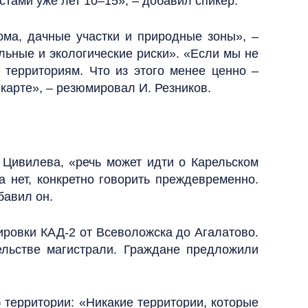
стами уже лет 10–15», – добавил спикер.
ома, дачные участки и природные зоны», –
льные и экологические риски». «Если мы не
 территориям. Что из этого менее ценно –
 карте», – резюмировал И. Резников.
 Цивилева, «речь может идти о Карельском
а нет, конкретно говорить преждевременно.
бавил он.
ировки КАД-2 от Всеволожска до Агалатово.
ельстве магистрали. Граждане предложили
 территории: «Никакие территории, которые