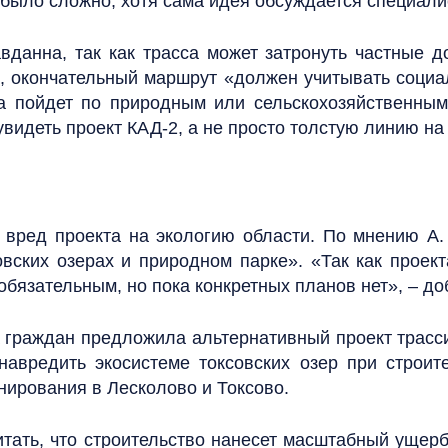
 было сложно, хотя сама идея обсуждается специали
вданна, так как трасса может затронуть частные д
, окончательный маршрут «должен учитывать социа
а пойдет по природным или сельскохозяйственным
увидеть проект КАД-2, а не просто толстую линию на
 вред проекта на экологию области. По мнению А.
вских озерах и природном парке». «Так как проект
бязательным, но пока конкретных планов нет», – до
а граждан предложила альтернативный проект трасс
навредить экосистеме токсовских озер при строит
нирования в Лесколово и Токсово.
итать, что строительство нанесет масштабный ущерб