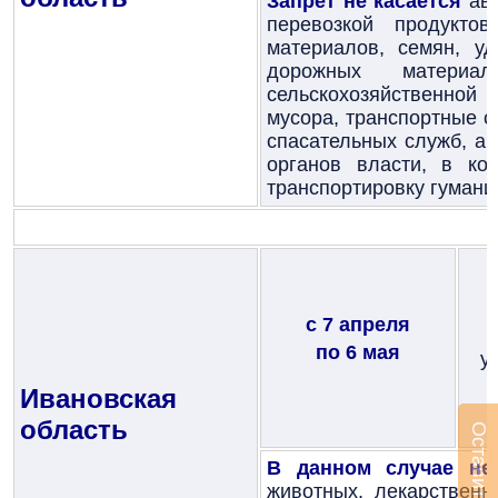
Запрет не касается
авт
перевозкой продуктов
материалов, семян, уд
дорожных матери
сельскохозяйственной 
мусора, транспортные с
спасательных служб, а
органов власти, в ко
транспортировку гуманит
с 7 апреля
по 6 мая
у
Ивановская
область
В данном случае не
животных, лекарственн