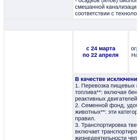
- осадков (илов) биоло
смешанной канализации
соответствии с техноло
с 24 марта
ог
по 22 апреля
На 
В качестве исключени
1. Перевозка пищевых п
топлива**: включая бенз
реактивных двигателей,
2. Семенной фонд, удобр
животных**: эти категор
правил.
3. Транспортировка тве
включает транспортиров
жизнедеятельности чело