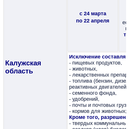
с 24 марта
по 22 апреля
ес
п
т
Исключение составляю
Калужская
- пищевых продуктов,
- животных,
область
- лекарственных препар
- топлива (бензин, дизе
реактивных двигателей, 
- семенного фонда,
- удобрений,
- почты и почтовых грузо
- кормов для животных;
Кроме того, разрешена
- твердых коммунальных