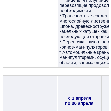
* Прицепы и полуприцеп
перевозящие продоволь
необходимости.
* Транспортные средст
многослойную лиственну
шпона, древесноструж
кабельных катушек как в
последующей отправки н
* Перевозка грузов, не
кранов-манипуляторов н
* Автомобильные краны 
манипуляторами, осуще
области, занимающихся 
с 1 апреля
по 30 апреля