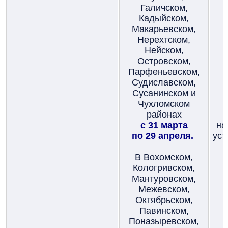
Галичском,
Кадыйском,
Макарьевском,
Нерехтском,
Нейском,
Островском,
Парфеньевском,
Судиславском,
Сусанинском и
Чухломском
районах
с 31 марта
на
по 29 апреля.
уст
В Вохомском,
Кологривском,
Мантуровском,
Межевском,
Октябрьском,
Павинском,
Поназыревском,