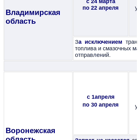
с 24 марта
по 22 апреля
у
Владимирская
область
З
а исключением
транс
топлива и смазочных ма
отправлений.
с 1апреля
по 30 апреля
у
Воронежская
область