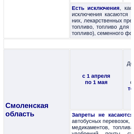
Есть исключения
, ка
исключения касаются
п
них, лекарственных пре
топливо, топливо для р
топливо), семенного фон
До
с 1 апреля
по 1 мая
с
то
Смоленская
область
Запреты не касаются
автобусных перевозок, 
медикаментов, топлива
удобрений, почты, с