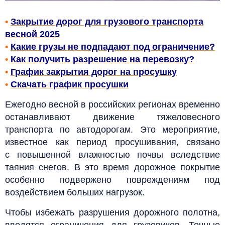
•
Закрытие дорог для грузового транспорта
весной 2025
•
Какие грузы не подпадают под ограничение?
•
Как получить разрешение на перевозку?
•
График закрытия дорог на просушку
•
Скачать график просушки
Ежегодно весной в российских регионах временно
останавливают движение тяжеловесного
транспорта по автодорогам. Это мероприятие,
известное как период просушивания, связано
с повышенной влажностью почвы вследствие
таяния снегов. В это время дорожное покрытие
особенно подвержено повреждениям под
воздействием больших нагрузок.
Чтобы избежать разрушения дорожного полотна,
вводятся ограничения для грузовиков.
Точные