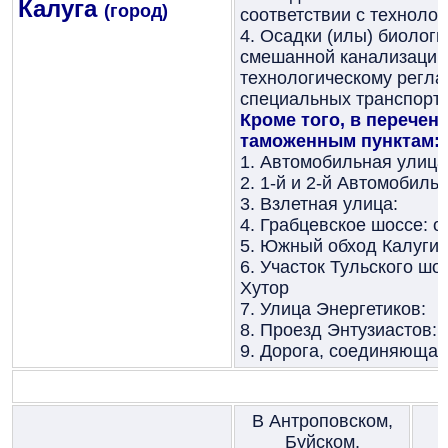
Калуга
(город)
соответствии с техноло
4. Осадки (илы) биолог
смешанной канализации:
технологическому реглам
специальных транспортн
Кроме того, в перечен
таможенным пунктам:
1. Автомобильная улица
2. 1-й и 2-й Автомобиль
3. Взлетная улица:
4. Грабцевское шоссе: о
5. Южный обход Калуги в
6. Участок Тульского шо
Хутор
7. Улица Энергетиков:
8. Проезд Энтузиастов:
9. Дорога, соединяющая
В Антроповском,
Буйском,