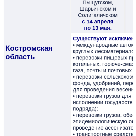
Пыщугском,
Шарьинском и
Солигаличском
с 14 апреля
по 13 мая.
Существуют исключени
• международные автом
Костромская
круглых лесоматериало
область
• перевозки пищевых пр
котельных, горюче-смаз
газа, почты и почтовых 
• перевозки сельскохоз
фонда, удобрений, пере
для проведения весенни
• перевозки грузов для
исполнении государстве
подряда);
• перевозки грузов, об
эпидемиологическую обс
проведение ассенизатор
• транспортные средств