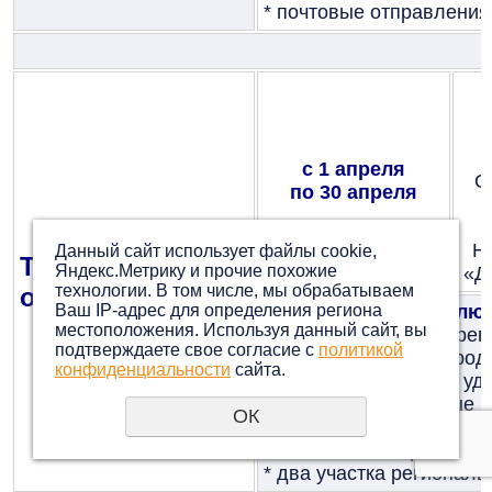
*
почтовые отправления 
с 1 апреля
О
по 30 апреля
Н
Данный сайт использует файлы cookie,
Тульская
Яндекс.Метрику и прочие похожие
«Д
технологии. В том числе, мы обрабатываем
область
Ваш IP-адрес для определения региона
Есть несколько исклю
местоположения. Используя данный сайт, вы
* международные перев
подтверждаете свое согласие с
политикой
* транспортировка прод
конфиденциальности
сайта.
материалов, семян и уд
* почтовые и почтовые г
ОК
* транспортные сре
тяжеловесных грузов, п
* два участка регионал