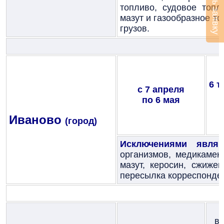
Оставить заявку
топливо, судовое топл
мазут и газообразное т
грузов.
6 т
с 7 апреля
по 6 мая
Иваново
(город)
Исключениями являю
организмов, медикамен
мазут, керосин, сжиже
пересылка корреспонден
вр