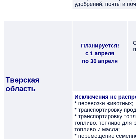
удобрений, почты и почт
Ог
Планируется!
по
с 1 апреля
по 30 апреля
Тверская
область
Исключения не распро
*
перевозки животных;
*
транспортировку проду
*
транспортировку топли
топливо, топливо для р
топливо и масла;
*
перемещение семенног