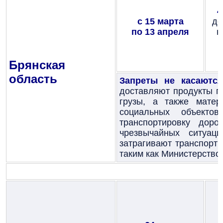
с 15 марта
до
по 13 апреля
н
Брянская
область
Запреты не касаются
доставляют продукты п
грузы, а также матер
социальных объекто
транспортировку доро
чрезвычайных ситуац
затрагивают транспорт
таким как Министерство