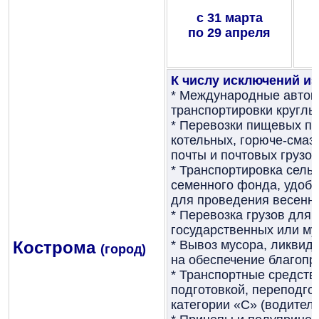
с 31 марта
по 29 апреля
К числу исключений из
* Международные автом
транспортировки круглы
* Перевозки пищевых пр
котельных, горюче-смаз
почты и почтовых грузов
* Транспортировка сель
семенного фонда, удобр
для проведения весенни
* Перевозка грузов для
государственных или му
Кострома
* Вывоз мусора, ликвид
(город)
на обеспечение благопр
* Транспортные средств
подготовкой, переподг
категории «C» (водитель