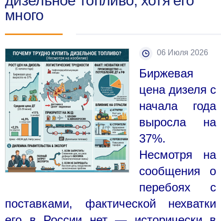
дизельное топливо, хотя его
много
06 Июля 2026
Биржевая
цена дизеля с
начала года
выросла на
37%.
Несмотря на
сообщения о
перебоях с
поставками, фактической нехватки
его в России нет — исторически в